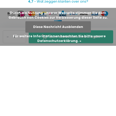
4,7
- Wat zeggen klanten over ons?
Durch die Nutzung unserer Webseite stimmen Sie dem
Gebrauch von Cookies zur Verbesserung dieser Seite zu.
Diese Nachricht Ausblenden
-
+
Für weitere Informationen beachten Sie bitte unsere
Zum Warenkorb hinzufügen
Datenschutzerklärung. »