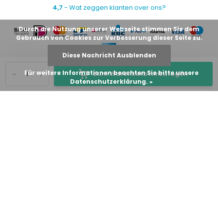
4,7
- Wat zeggen klanten over ons?
Durch die Nutzung unserer Webseite stimmen Sie dem
Gebrauch von Cookies zur Verbesserung dieser Seite zu.
Diese Nachricht Ausblenden
-
+
Für weitere Informationen beachten Sie bitte unsere
Zum Warenkorb hinzufügen
Datenschutzerklärung. »