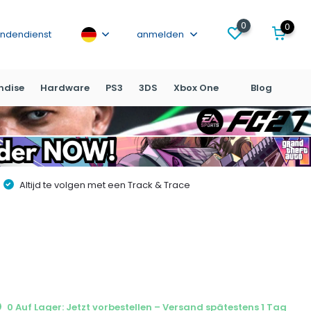
0
0
ndendienst
anmelden
ndise
Hardware
PS3
3DS
Xbox One
Blog
Altijd te volgen met een Track & Trace
0 Auf Lager: Jetzt vorbestellen – Versand spätestens 1 Tag