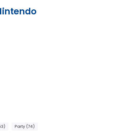
 Nintendo
53)
Party (74)