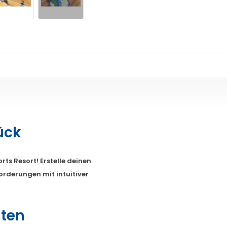
ück
ts Resort! Erstelle deinen
orderungen mit intuitiver
äten