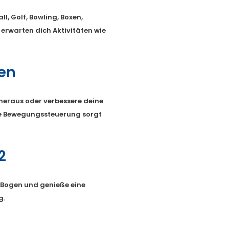
ll, Golf, Bowling, Boxen,
rwarten dich Aktivitäten wie
en
heraus oder verbessere deine
ige Bewegungssteuerung sorgt
2
 Bogen und genieße eine
g.