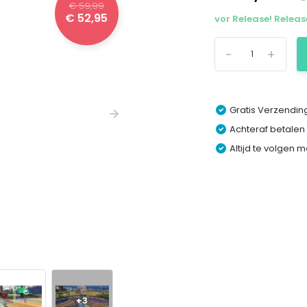
€ 59,99
€ 52,95
vor Release! Releas
-
+
Gratis Verzending
Achteraf betalen
Altijd te volgen 
+3