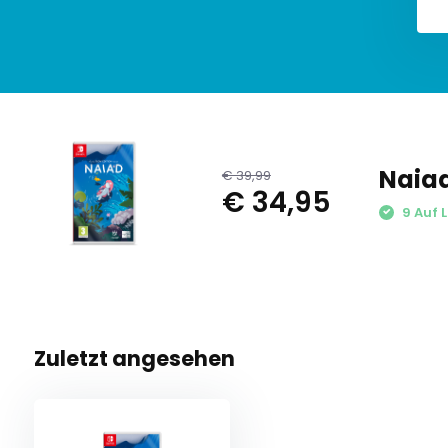
Naiad
€ 39,99
€ 34,95
9 Auf 
Zuletzt angesehen