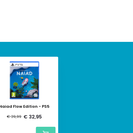
Naiad Flow Edition - PS5
€ 32,95
€ 39,99