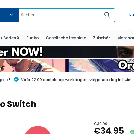
Ku
x Series X
Funko
Gesellschaftsspiele
Zubehör
Mercha
lijk!
Vóór 22:00 besteld op werkdagen, volgende dag in huis!
do Switch
€39,99
€34,95