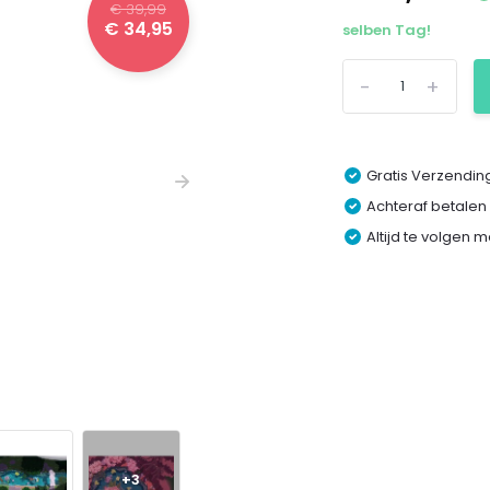
€ 39,99
€ 34,95
selben Tag!
-
+
Gratis Verzending
Achteraf betalen
Altijd te volgen 
+3