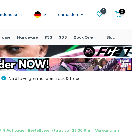
0
0
ndendienst
anmelden
ndise
Hardware
PS3
3DS
Xbox One
Blog
Altijd te volgen met een Track & Trace
9 Auf Lager: Bestellt werktags vor 22:00 Uhr = Versand am