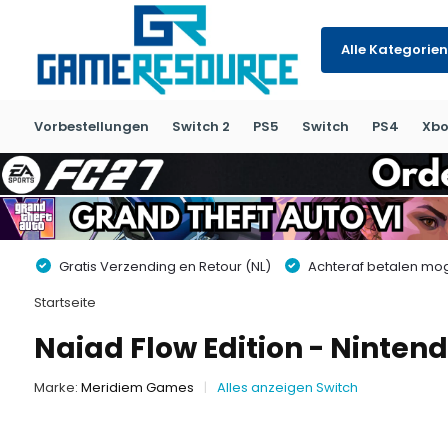
Alle Kategorien
Vorbestellungen
Switch 2
PS5
Switch
PS4
Xbo
Gratis Verzending en Retour (NL)
Achteraf betalen moge
Startseite
Naiad Flow Edition - Ninten
Marke:
Meridiem Games
Alles anzeigen Switch