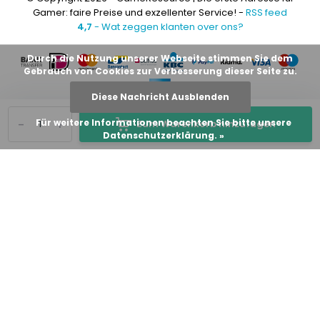
Gamer: faire Preise und exzellenter Service! -
RSS feed
4,7
- Wat zeggen klanten over ons?
Durch die Nutzung unserer Webseite stimmen Sie dem
Gebrauch von Cookies zur Verbesserung dieser Seite zu.
Diese Nachricht Ausblenden
-
+
Für weitere Informationen beachten Sie bitte unsere
Zum Warenkorb hinzufügen
Datenschutzerklärung. »