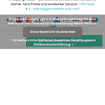
Gamer: faire Preise und exzellenter Service! -
RSS feed
4,7
- Wat zeggen klanten over ons?
Durch die Nutzung unserer Webseite stimmen Sie dem
Gebrauch von Cookies zur Verbesserung dieser Seite zu.
Diese Nachricht Ausblenden
-
+
Für weitere Informationen beachten Sie bitte unsere
Zum Warenkorb hinzufügen
Datenschutzerklärung. »