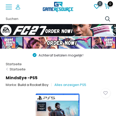
0
0
Achteraf betalen mogelijk!
Startseite
Startseite
MindsEye -PS5
Marke:
Build a Rocket Boy
Alles anzeigen PS5