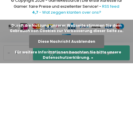
© Copyright 2026 - GameResource | Die erste Adresse für
Gamer: faire Preise und exzellenter Service! -
RSS feed
4,7
- Wat zeggen klanten over ons?
Durch die Nutzung unserer Webseite stimmen Sie dem
Gebrauch von Cookies zur Verbesserung dieser Seite zu.
Diese Nachricht Ausblenden
-
+
Für weitere Informationen beachten Sie bitte unsere
Zum Warenkorb hinzufügen
Datenschutzerklärung. »