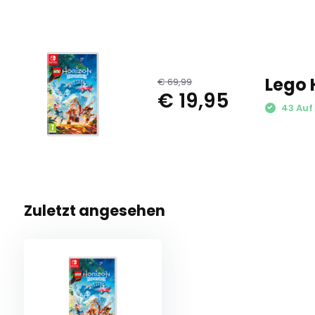
Lego 
€ 69,99
€ 19,95
43 Auf 
Zuletzt angesehen