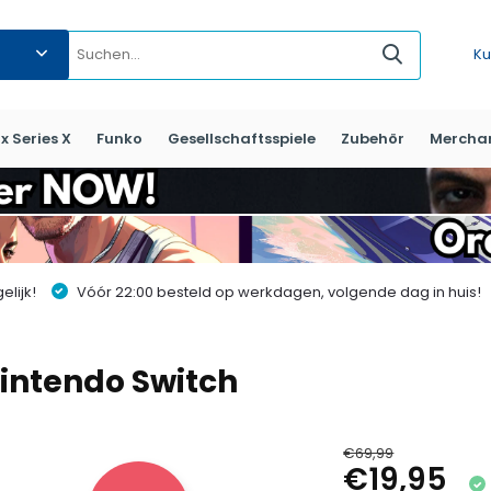
Ku
x Series X
Funko
Gesellschaftsspiele
Zubehör
Mercha
lijk!
Vóór 22:00 besteld op werkdagen, volgende dag in huis!
Nintendo Switch
€69,99
€19,95