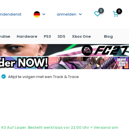
0
0
ndendienst
anmelden
ndise
Hardware
PS3
3DS
Xbox One
Blog
Altijd te volgen met een Track & Trace
43 Auf Lager: Bestellt werktags vor 22:00 Uhr = Versand am