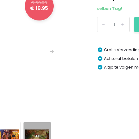
€ 69,99
€ 19,95
selben Tag!
-
+
Gratis Verzending
Achteraf betalen
Altijd te volgen 
+1