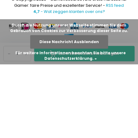
Gamer: faire Preise und exzellenter Service! -
RSS feed
4,7
- Wat zeggen klanten over ons?
Durch die Nutzung unserer Webseite stimmen Sie dem
Gebrauch von Cookies zur Verbesserung dieser Seite zu.
Diese Nachricht Ausblenden
-
+
Für weitere Informationen beachten Sie bitte unsere
Zum Warenkorb hinzufügen
Datenschutzerklärung. »