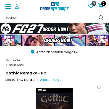
0
0
Achteraf betalen mogelijk!
Startseite
Startseite
Gothic Remake - PC
Marke:
THQ Nordic
Alles anzeigen