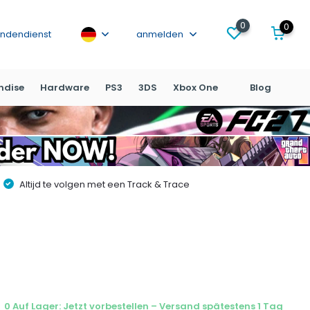
0
0
ndendienst
anmelden
ndise
Hardware
PS3
3DS
Xbox One
Blog
Altijd te volgen met een Track & Trace
0 Auf Lager: Jetzt vorbestellen – Versand spätestens 1 Tag