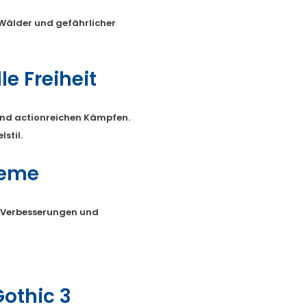
 Wälder und gefährlicher
e Freiheit
 und actionreichen Kämpfen.
stil.
teme
y-Verbesserungen und
Gothic 3