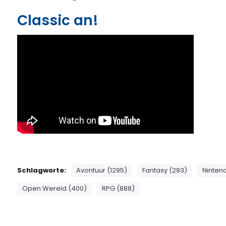
Classic an!
Schlagworte:
Avontuur (1295)
Fantasy (293)
Nintend
Open Wereld (400)
RPG (888)