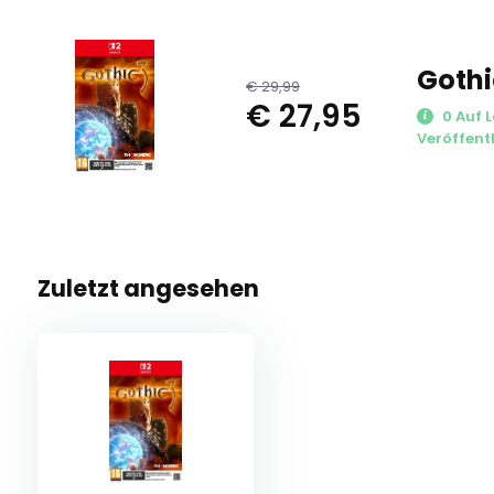
Gothi
€ 29,99
€ 27,95
0 Auf L
Veröffent
Zuletzt angesehen