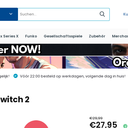
Ku
x Series X
Funko
Gesellschaftsspiele
Zubehör
Mercha
lijk!
Vóór 22:00 besteld op werkdagen, volgende dag in huis!
Switch 2
€29,99
€27,95