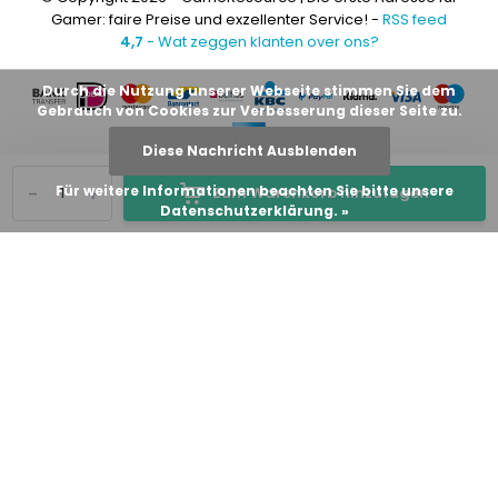
Gamer: faire Preise und exzellenter Service! -
RSS feed
4,7
- Wat zeggen klanten over ons?
Durch die Nutzung unserer Webseite stimmen Sie dem
Gebrauch von Cookies zur Verbesserung dieser Seite zu.
Diese Nachricht Ausblenden
-
+
Für weitere Informationen beachten Sie bitte unsere
Zum Warenkorb hinzufügen
Datenschutzerklärung. »