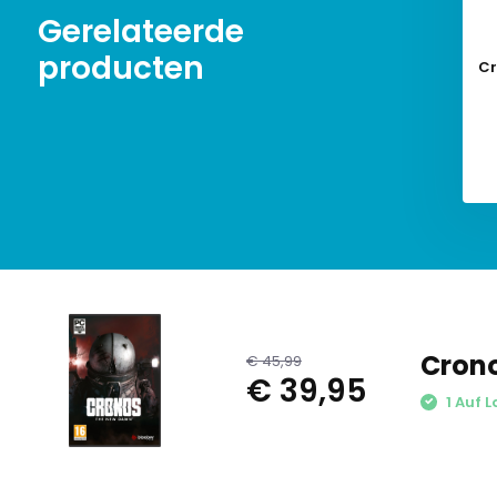
Gerelateerde
producten
Cr
Crono
€ 45,99
€ 39,95
1 Auf 