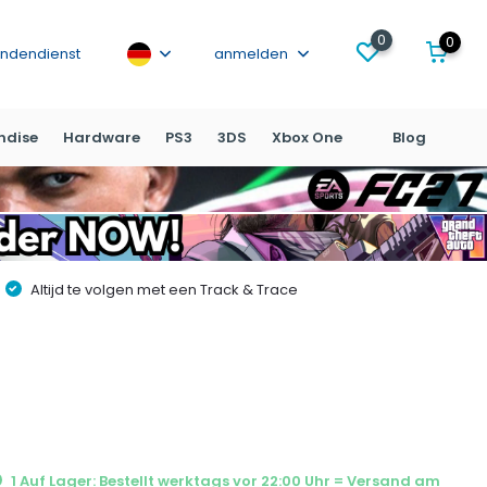
0
0
ndendienst
anmelden
ndise
Hardware
PS3
3DS
Xbox One
Blog
Altijd te volgen met een Track & Trace
1 Auf Lager: Bestellt werktags vor 22:00 Uhr = Versand am