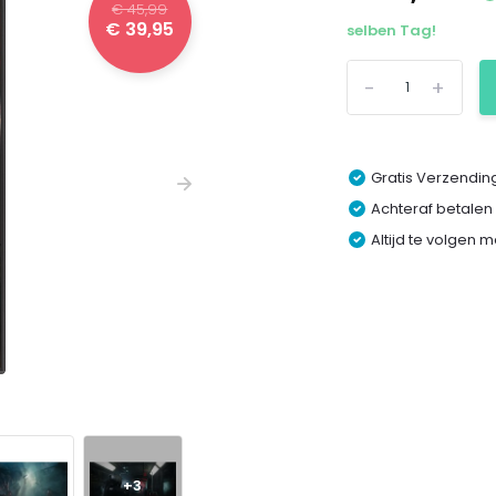
€ 45,99
€ 39,95
selben Tag!
-
+
Gratis Verzending
Achteraf betalen
Altijd te volgen 
+3