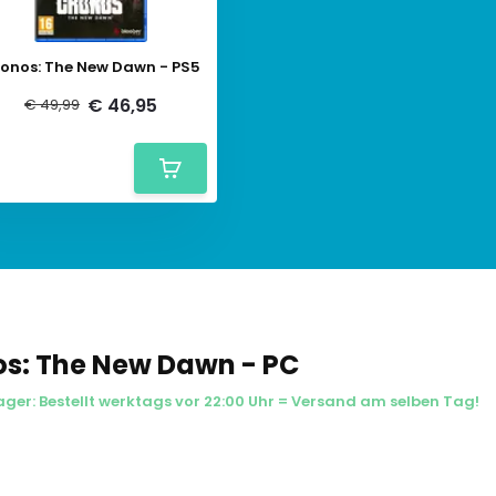
onos: The New Dawn - PS5
€ 46,95
€ 49,99
s: The New Dawn - PC
Lager: Bestellt werktags vor 22:00 Uhr = Versand am selben Tag!