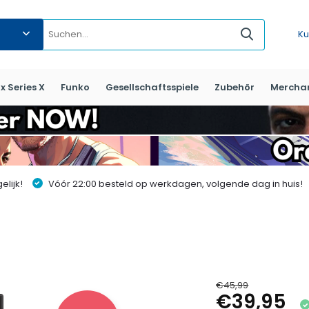
Ku
x Series X
Funko
Gesellschaftsspiele
Zubehör
Mercha
lijk!
Vóór 22:00 besteld op werkdagen, volgende dag in huis!
€45,99
€39,95