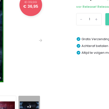
€ 39,99
€ 36,95
vor Release! Releas
-
+
Gratis Verzending
Achteraf betalen
Altijd te volgen 
+3