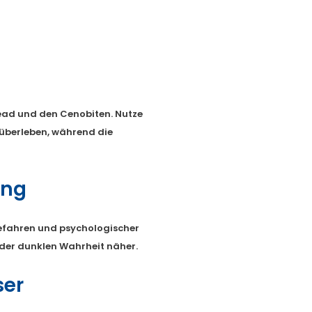
ead und den Cenobiten. Nutze
 überleben, während die
ung
fahren und psychologischer
der dunklen Wahrheit näher.
ser