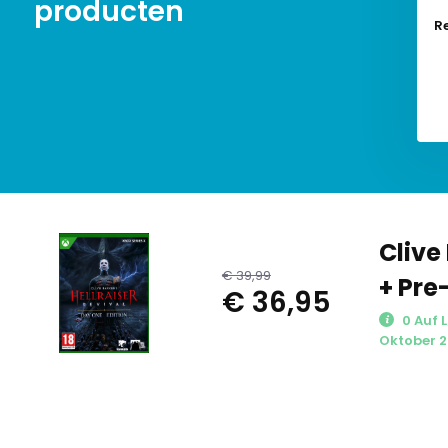
producten
Re
Clive
€ 39,99
+ Pre
€ 36,95
0 Auf L
Oktober 2