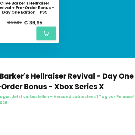
Clive Barker's Hellraiser
vival + Pre-Order Bonus -
Day One Edition - PS5
€ 36,95
€ 39,99
 Barker's Hellraiser Revival - Day One
-Order Bonus - Xbox Series X
ager: Jetzt vorbestellen – Versand spätestens 1 Tag vor Release! 
026.