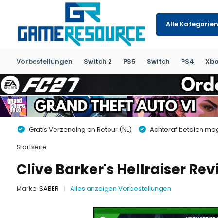
Alle Kategorien
Vorbestellungen
Switch 2
PS5
Switch
PS4
Xbo
Gratis Verzending en Retour (NL)
Achteraf betalen moge
Startseite
Clive Barker's Hellraiser Re
Marke:
SABER
Alles anzeigen Vorbestellungen