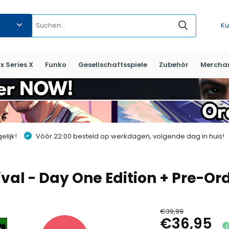
Ku
x Series X
Funko
Gesellschaftsspiele
Zubehör
Mercha
lijk!
Vóór 22:00 besteld op werkdagen, volgende dag in huis!
vival - Day One Edition + Pre-Or
€39,99
€36,95