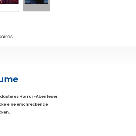
oires
räume
in düsteres Horror-Abenteuer
cke eine erschreckende
cken.