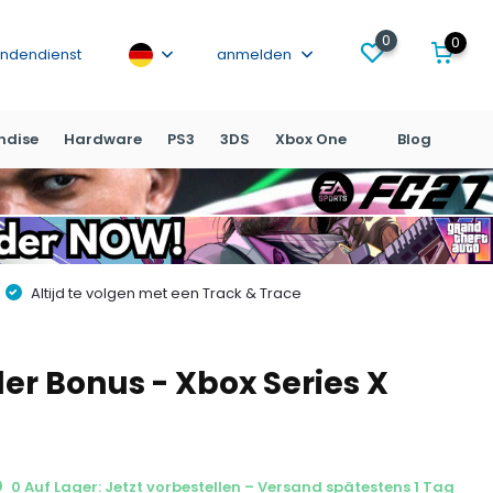
0
0
ndendienst
anmelden
ndise
Hardware
PS3
3DS
Xbox One
Blog
Altijd te volgen met een Track & Trace
der Bonus - Xbox Series X
0 Auf Lager: Jetzt vorbestellen – Versand spätestens 1 Tag