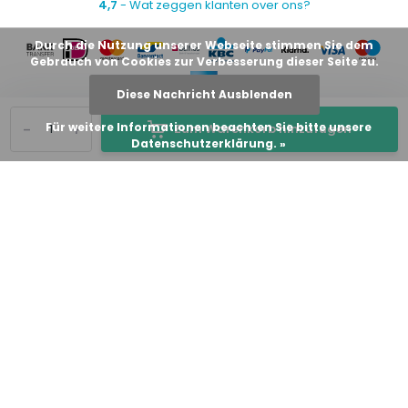
4,7
- Wat zeggen klanten over ons?
Durch die Nutzung unserer Webseite stimmen Sie dem
Gebrauch von Cookies zur Verbesserung dieser Seite zu.
Diese Nachricht Ausblenden
-
+
Für weitere Informationen beachten Sie bitte unsere
Zum Warenkorb hinzufügen
Datenschutzerklärung. »