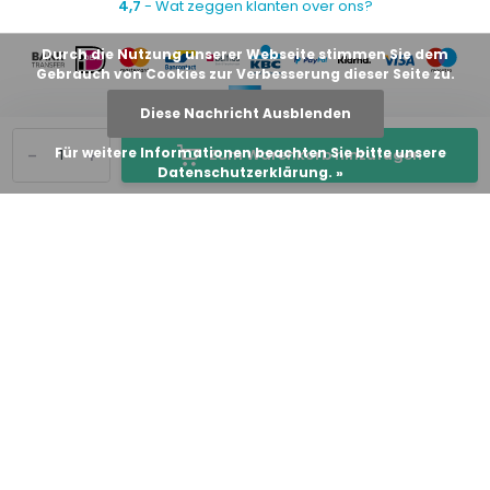
4,7
- Wat zeggen klanten over ons?
Durch die Nutzung unserer Webseite stimmen Sie dem
Gebrauch von Cookies zur Verbesserung dieser Seite zu.
Diese Nachricht Ausblenden
-
+
Für weitere Informationen beachten Sie bitte unsere
Zum Warenkorb hinzufügen
Datenschutzerklärung. »