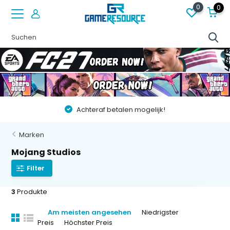
0
0
Achteraf betalen mogelijk!
Marken
Mojang Studios
Filter
3
Produkte
Am meisten angesehen
Niedrigster
Preis
Höchster Preis