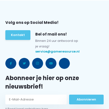
Volg ons op Social Media!
Bel of mail ons!
Kontakt
Binnen 24 uur antwoord op
je vraag!
service@gameresource.nl
Abonneer je hier op onze
nieuwsbrief!
Abonnieren
* Read legal restrictions here