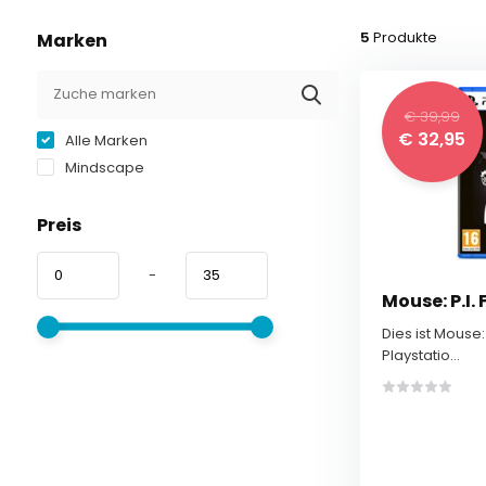
5
Produkte
Marken
€ 39,99
€ 32,95
Alle Marken
Mindscape
Preis
-
Mouse: P.I. 
Dies ist Mouse: 
Playstatio...