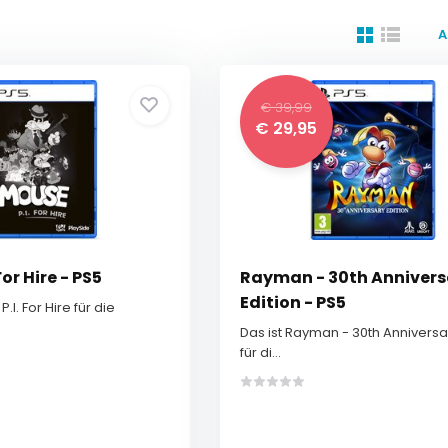
A
€ 39,99
€ 29,95
For Hire - PS5
Rayman - 30th Annivers
Edition - PS5
P.I. For Hire für die
Das ist Rayman - 30th Anniversar
für di...