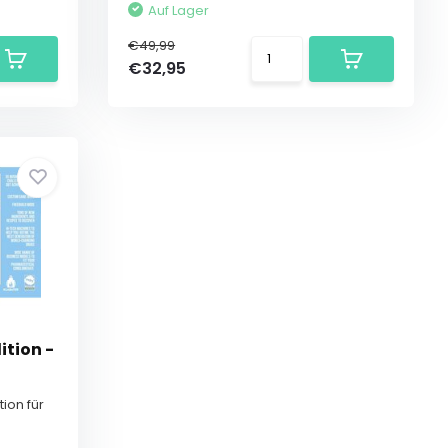
Auf Lager
€49,99
€32,95
tion -
ion für