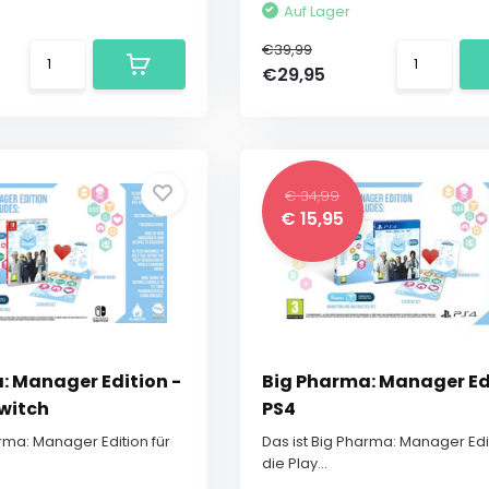
Auf Lager
€39,99
€29,95
€ 34,99
€ 15,95
: Manager Edition -
Big Pharma: Manager Edi
witch
PS4
arma: Manager Edition für
Das ist Big Pharma: Manager Edit
die Play...