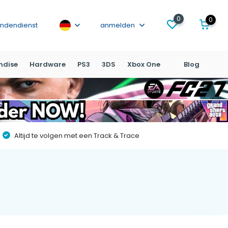
0
0
ndendienst
anmelden
ndise
Hardware
PS3
3DS
Xbox One
Blog
Altijd te volgen met een Track & Trace