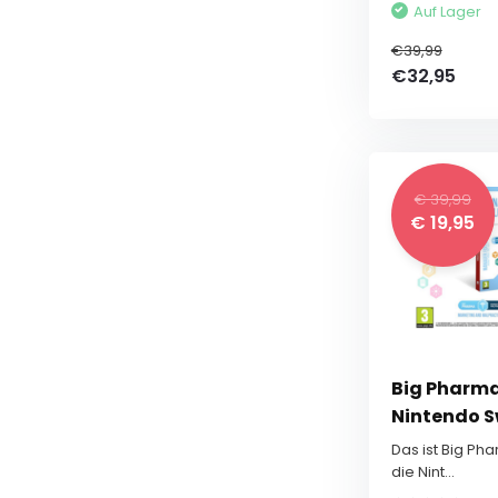
Auf Lager
€39,99
€32,95
€ 39,99
€ 19,95
Big Pharma
Nintendo S
Das ist Big Ph
die Nint...