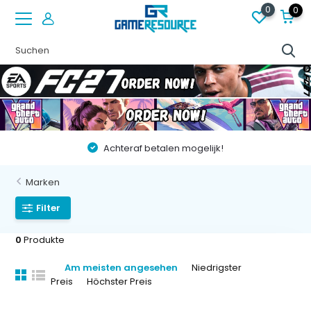
0
0
Achteraf betalen mogelijk!
Marken
Filter
0
Produkte
Am meisten angesehen
Niedrigster
Preis
Höchster Preis