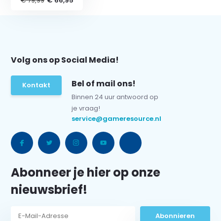
€ 79,99
€ 66,95
Volg ons op Social Media!
Bel of mail ons!
Kontakt
Binnen 24 uur antwoord op
je vraag!
service@gameresource.nl
Abonneer je hier op onze
nieuwsbrief!
Abonnieren