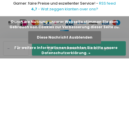
Gamer: faire Preise und exzellenter Service! -
RSS feed
4,7
- Wat zeggen klanten over ons?
Durch die Nutzung unserer Webseite stimmen Sie dem
Gebrauch von Cookies zur Verbesserung dieser Seite zu.
Diese Nachricht Ausblenden
-
+
Für weitere Informationen beachten Sie bitte unsere
Zum Warenkorb hinzufügen
Datenschutzerklärung. »