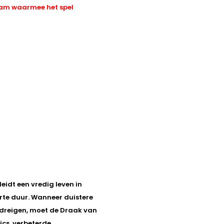
eam waarmee het spel
eidt een vredig leven in
orte duur. Wanneer duistere
edreigen, moet de Draak van
cs, verbeterde