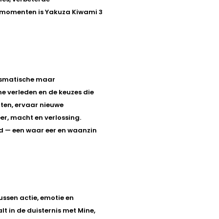
ermomenten is Yakuza Kiwami 3
arismatische maar
e verleden en de keuzes die
ten, ervaar nieuwe
er, macht en verlossing.
ld — een waar eer en waanzin
ussen actie, emotie en
lt in de duisternis met Mine,