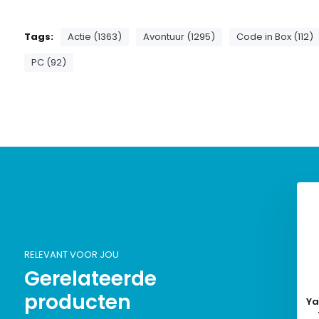
Tags:
Actie (1363)
Avontuur (1295)
Code in Box (112)
PC (92)
RELEVANT VOOR JOU
Gerelateerde
producten
Ya