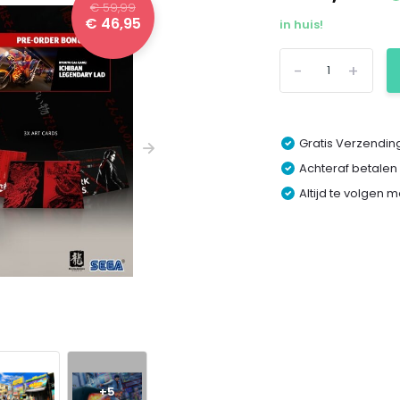
€ 59,99
€ 46,95
in huis!
-
+
Gratis Verzending
Achteraf betalen
Altijd te volgen 
+5