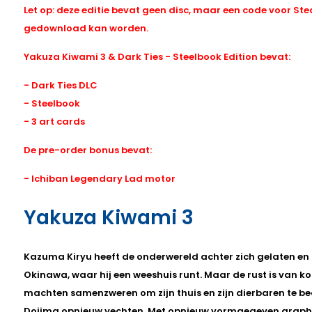
Let op: deze editie bevat geen disc
, maar een code voor St
gedownload kan worden.
Yakuza Kiwami 3 & Dark Ties - Steelbook Edition bevat:
- Dark Ties DLC
- Steelbook
- 3 art cards
De pre-order bonus bevat:
- Ichiban Legendary Lad motor
Yakuza Kiwami 3
Kazuma Kiryu heeft de onderwereld achter zich gelaten en l
Okinawa, waar hij een weeshuis runt. Maar de rust is van k
machten samenzweren om zijn thuis en zijn dierbaren te b
Dojima opnieuw vechten. Met opnieuw vormgegeven graphi