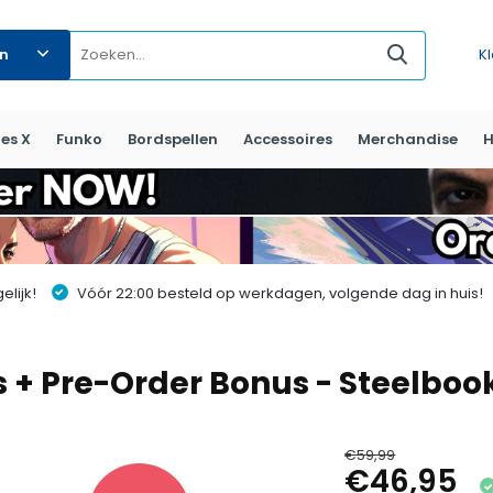
ën
K
es X
Funko
Bordspellen
Accessoires
Merchandise
H
lijk!
Vóór 22:00 besteld op werkdagen, volgende dag in huis!
+ Pre-Order Bonus - Steelbook 
€59,99
€46,95