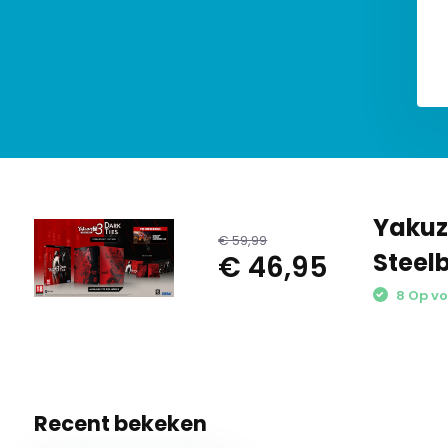
Yakuz
€ 59,99
Steelb
€ 46,95
8 Op vo
Recent bekeken