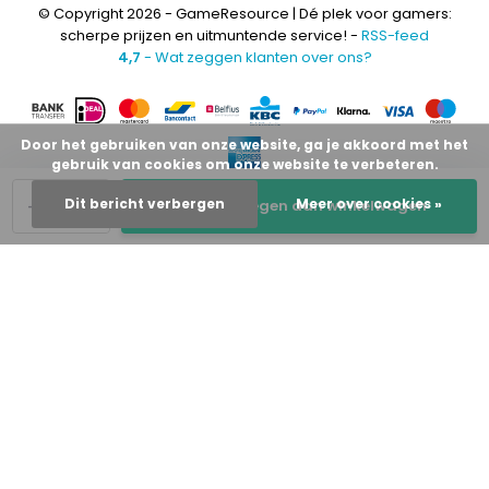
© Copyright 2026 - GameResource | Dé plek voor gamers:
scherpe prijzen en uitmuntende service! -
RSS-feed
4,7
- Wat zeggen klanten over ons?
Door het gebruiken van onze website, ga je akkoord met het
gebruik van cookies om onze website te verbeteren.
-
+
Dit bericht verbergen
Meer over cookies »
Toevoegen aan winkelwagen