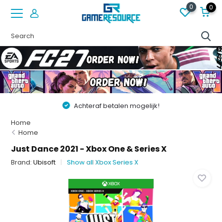
0
0
elijk!
Vóór 22:00 besteld op werkdagen, volge
Home
Home
Just Dance 2021 - Xbox One & Series X
Brand:
Ubisoft
Show all Xbox Series X