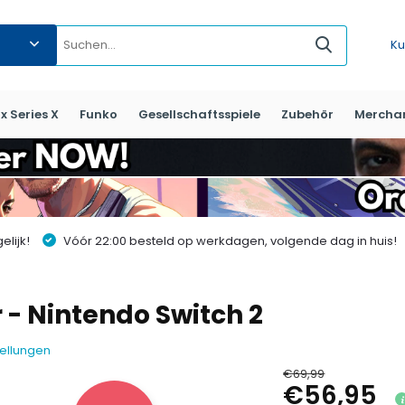
Ku
x Series X
Funko
Gesellschaftsspiele
Zubehör
Mercha
lijk!
Vóór 22:00 besteld op werkdagen, volgende dag in huis!
r - Nintendo Switch 2
tellungen
€69,99
€56,95