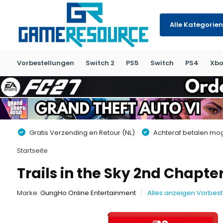
Alle Kategorien
Vorbestellungen
Switch 2
PS5
Switch
PS4
Xbo
Gratis Verzending en Retour (NL)
Achteraf betalen moge
Startseite
Trails in the Sky 2nd Chapte
Marke:
GungHo Online Entertainment
Alles anzeigen Vorbes