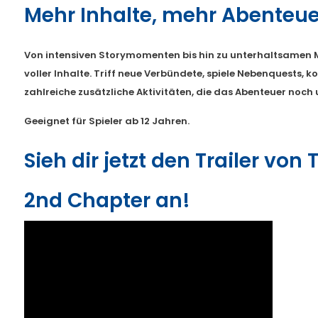
Mehr Inhalte, mehr Abenteue
Von intensiven Storymomenten bis hin zu unterhaltsamen Min
voller Inhalte. Triff neue Verbündete, spiele Nebenquests, 
zahlreiche zusätzliche Aktivitäten, die das Abenteuer noc
Geeignet für Spieler ab 12 Jahren.
Sieh dir jetzt den Trailer von 
2nd Chapter an!