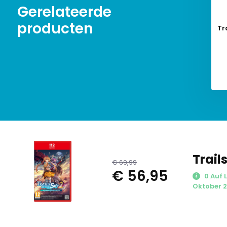
Gerelateerde
producten
Tr
Trail
€ 69,99
€ 56,95
0 Auf L
Oktober 2