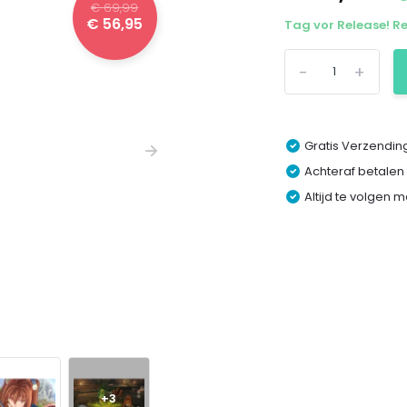
€ 69,99
€ 56,95
Tag vor Release! Re
-
+
Gratis Verzending
Achteraf betalen
Altijd te volgen 
+3