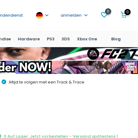
0
0
ndendienst
anmelden
ndise
Hardware
PS3
3DS
Xbox One
Blog
Altijd te volgen met een Track & Trace
0 Auf Lager: Jetzt vorbestellen – Versand spätestens 1