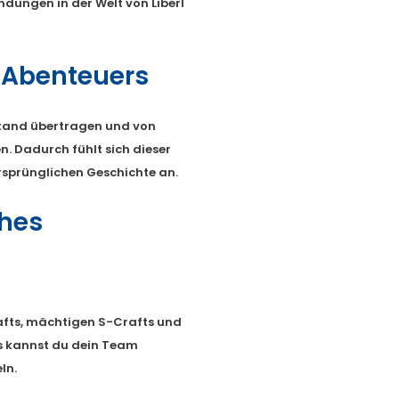
dungen in der Welt von Liberl
 Abenteuers
stand übertragen und von
n. Dadurch fühlt sich dieser
ursprünglichen Geschichte an.
ches
fts, mächtigen S-Crafts und
s kannst du dein Team
ln.