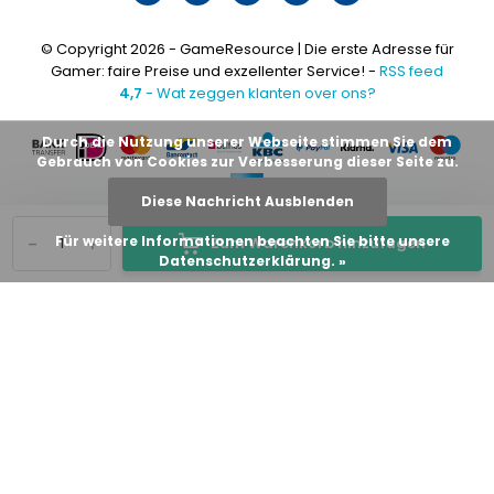
© Copyright 2026 - GameResource | Die erste Adresse für
Gamer: faire Preise und exzellenter Service! -
RSS feed
4,7
- Wat zeggen klanten over ons?
Durch die Nutzung unserer Webseite stimmen Sie dem
Gebrauch von Cookies zur Verbesserung dieser Seite zu.
Diese Nachricht Ausblenden
-
+
Für weitere Informationen beachten Sie bitte unsere
Zum Warenkorb hinzufügen
Datenschutzerklärung. »