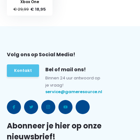
Xbox One
€ 29,99
€ 18,95
Volg ons op Social Media!
Bel of mail ons!
Kontakt
Binnen 24 uur antwoord op
je vraag!
service@gameresource.nl
Abonneer je hier op onze
nieuwsbrief!